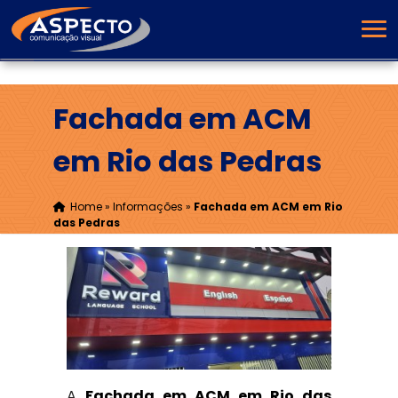
Fachada em ACM
em Rio das Pedras
Home
»
Informações
»
Fachada em ACM em Rio
das Pedras
A
Fachada em ACM em Rio das