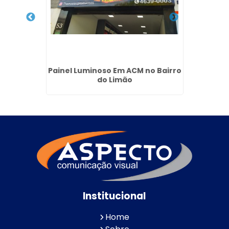
isual
Painel Luminoso Em ACM no Bairro
Reves
do Limão
Institucional
Home