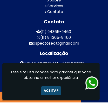
Sobre
Serviços
Contato
Contato
(11) 94365-9460
(11) 94365-9460
aspectoseo@gmail.com
Localização
Rua Ari da Silva, 141 - Terra Preta -
Mairiporã / SP - CEP: 07600-000
Este site usa cookies para garantir que você
obtenha a melhor experiência.
Aspecto Comunicação Visual Ltda -
FACHADAS DE ACM/ENTRE OUTROS
ACEITAR