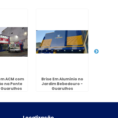
em ACM com
Brise Em Alumínio no
Letra Ca
ão na Ponte
Jardim Bebedouro -
Cida
 Guarulhos
Guarulhos
Localização