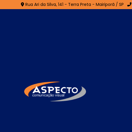
Rua Ari da Silva, 141 - Terra Preta - Mairiporã / SP
Fachada em ACM em R
Lourenço
Home
»
Informações
»
Fachada em ACM em Riviera d
A
Fachada em ACM em Riviera de São Lo
utilizada em projetos de comunicação vi
acabamento. Composta por chapas de alumí
alta durabilidade, proteção contra intempé
aplicação de diferentes cores, texturas 