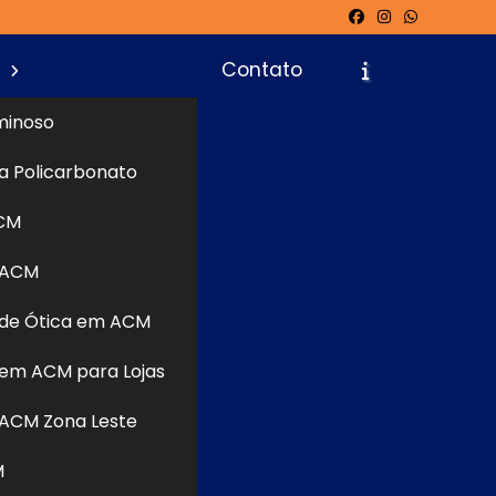
s
Contato
minoso
a Policarbonato
icite um Orçamento
Chame no WhatsApp
CM
 ACM
de Ótica em ACM
Informações
em ACM para Lojas
ACM Zona Leste
M