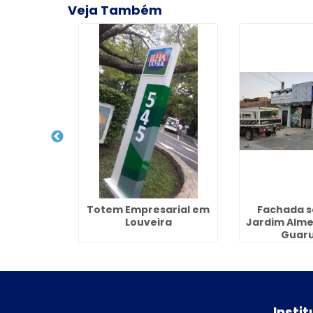
Veja Também
onalizada
Totem Empresarial em
Fachada s
inental IV
Louveira
Jardim Alme
lhos
Guaru
Insti