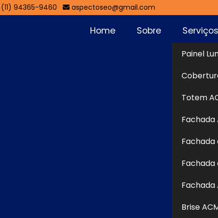
(11) 94365-9460
aspectoseo@gmail.com
Home
Sobre
Serviço
Painel Lu
iviera de São
Cobertur
Sol
Totem A
Fachada
e São Lourenço
Fachada 
urenço
é uma solução moderna e versátil amplamente
Fachada 
sual devido à sua leveza, resistência e excelente
nio unidas por um núcleo de polietileno, ela oferece
Fachada 
ries e um visual sofisticado. Essa estrutura permite a
Brise AC
e recortes personalizados, adaptando-se facilmente a