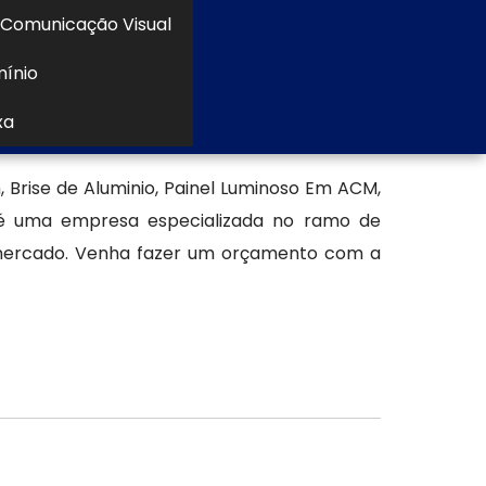
Comunicação Visual
ente para empresas que buscam impacto e
mínio
xa
a em ACM
Brise de Aluminio, Painel Luminoso Em ACM,
é uma empresa especializada no ramo de
mercado. Venha fazer um orçamento com a