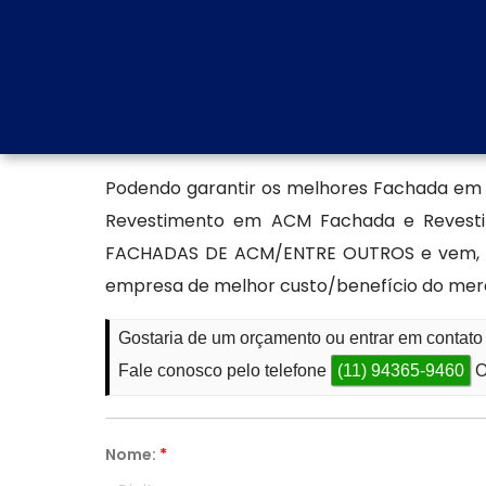
diferentes identidades visuais. A Fachada
ótimo desempenho térmico e resistência
longevidade.
Encontre uma empresa esp
Podendo garantir os melhores Fachada em A
Revestimento em ACM Fachada e Revesti
FACHADAS DE ACM/ENTRE OUTROS e vem, a 
empresa de melhor custo/benefício do mer
Gostaria de um orçamento ou entrar em conta
Fale conosco pelo telefone
(11) 94365-9460
O
Nome:
*