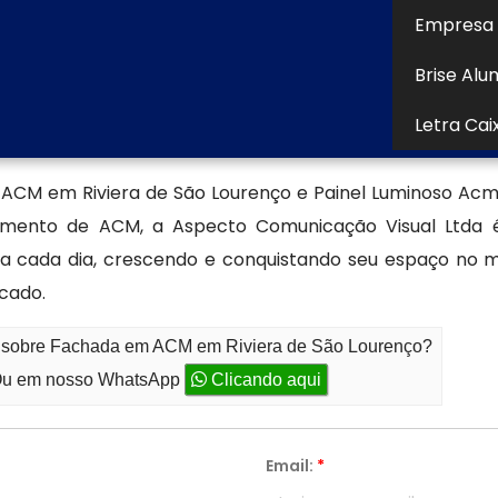
 em ACM em Riviera de São Lourenço também garante um
Empresa 
 ao desbotamento, tornando-se uma escolha intelig
Brise Alu
Letra Cai
ecializada em produção de fachad
CM em Riviera de São Lourenço e Painel Luminoso Acm, 
mento de ACM, a Aspecto Comunicação Visual Ltda 
cada dia, crescendo e conquistando seu espaço no 
cado.
to sobre Fachada em ACM em Riviera de São Lourenço?
u em nosso WhatsApp
Clicando aqui
Email:
*