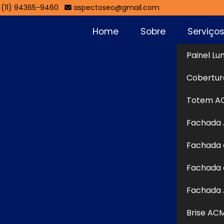
(11) 94365-9460
aspectoseo@gmail.com
Home
Sobre
Serviço
Painel Lu
São Bernardo
Cobertur
Sol
Totem A
Fachada
nardo do Campo
Fachada 
 Campo
é uma solução moderna e versátil amplamente
Fachada 
sual devido à sua leveza, resistência e excelente
nio unidas por um núcleo de polietileno, ela oferece
Fachada 
ries e um visual sofisticado. Essa estrutura permite a
Brise AC
e recortes personalizados, adaptando-se facilmente a