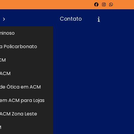
s
Contato
minoso
a Policarbonato
icite um Orçamento
Chame no WhatsApp
CM
 ACM
de Ótica em ACM
Informações
em ACM para Lojas
ACM Zona Leste
M