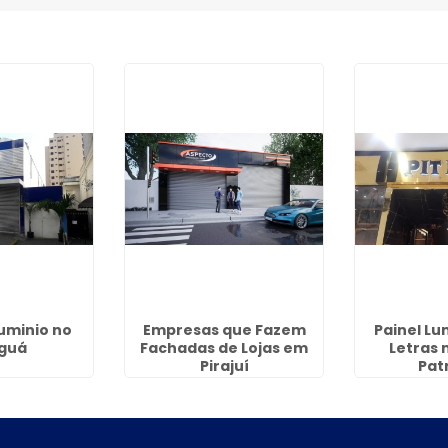
luminio no
Empresas que Fazem
Painel L
guá
Fachadas de Lojas em
Letras 
Pirajuí
Pat