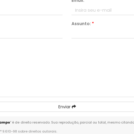
Email:
*
Assunto:
*
Enviar
Campo
" é de direito reservado. Sua reprodução, parcial ou total, mesmo citand
n° 9.610-98 sobre direitos autorais
.