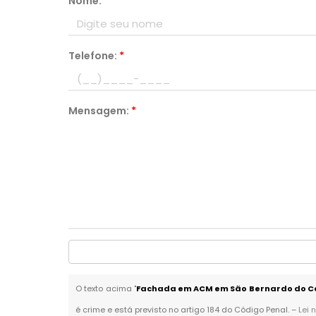
Nome:
*
Telefone:
*
Mensagem:
*
O texto acima "
Fachada em ACM em São Bernardo do 
é crime e está previsto no artigo 184 do Código Penal. –
Lei 