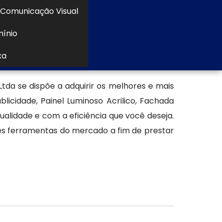
Comunicação Visual
gente para empresas que buscam impacto e
mínio
xa
a em ACM
a se dispõe a adquirir os melhores e mais
licidade, Painel Luminoso Acrilico, Fachada
idade e com a eficiência que você deseja.
es ferramentas do mercado a fim de prestar