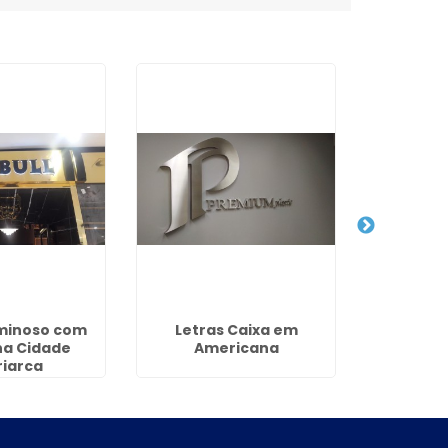
uminoso com
Letras Caixa em
Painel Lu
na Cidade
Americana
em Riv
riarca
Lo