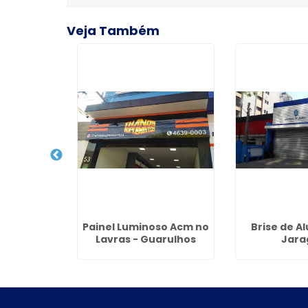
Veja Também
om LED em
Painel Luminoso Acm no
Brise de A
Morato
Lavras - Guarulhos
Jara