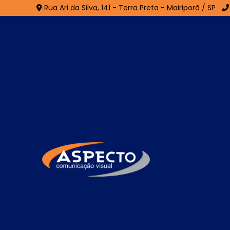
Rua Ari da Silva, 141 - Terra Preta - Mairiporã / SP
Fachada em ACM em 
do Campo
Home
»
Informações
»
Fachada em ACM em São Ber
A
Fachada em ACM em São Bernardo do
utilizada em projetos de comunicação vi
acabamento. Composta por chapas de alumí
alta durabilidade, proteção contra intempé
aplicação de diferentes cores, texturas 