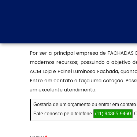
diferentes identidades visuais. A Facha
um ótimo desempenho térmico e resistênc
longevidade.
Encontre uma empresa esp
Por ser a principal empresa de FACHADAS 
modernos recursos; possuindo o objetivo de
ACM Loja e Painel Luminoso Fachada, quan
Entre em contato e faça uma cotação. Poss
um excelente atendimento.
Gostaria de um orçamento ou entrar em cont
Fale conosco pelo telefone
(11) 94365-9460
O