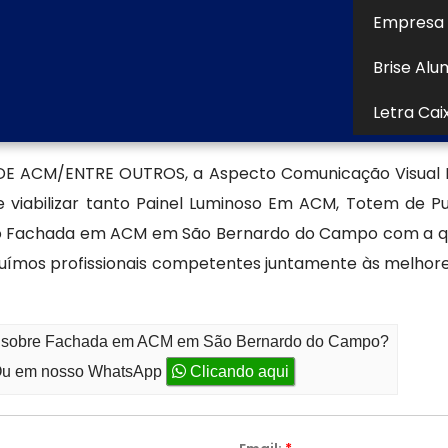
da em ACM em São Bernardo do Campo também garante
Empresa 
ia ao desbotamento, tornando-se uma escolha inteli
Brise Alu
Letra Cai
ecializada em produção de fachad
DE ACM/ENTRE OUTROS, a Aspecto Comunicação Visual Ltd
 viabilizar tanto Painel Luminoso Em ACM, Totem de Pub
to Fachada em ACM em São Bernardo do Campo com a qual
uímos profissionais competentes juntamente às melhor
ato sobre Fachada em ACM em São Bernardo do Campo?
u em nosso WhatsApp
Clicando aqui