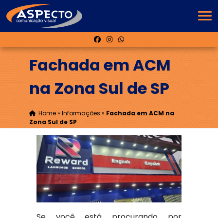
Fachada em ACM
na Zona Sul de SP
Home
»
Informações
»
Fachada em ACM na
Zona Sul de SP
Se você está procurando por