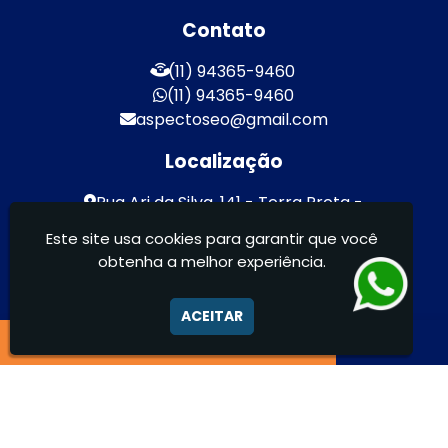
Contato
(11) 94365-9460
(11) 94365-9460
aspectoseo@gmail.com
Localização
Rua Ari da Silva, 141 - Terra Preta -
Mairiporã / SP - CEP: 07600-000
Este site usa cookies para garantir que você
obtenha a melhor experiência.
Aspecto Comunicação Visual Ltda -
FACHADAS DE ACM/ENTRE OUTROS
ACEITAR