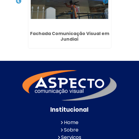
 Vila
Fachada Comunicação Visual em
Empres
s
Jundiaí
Loja
Institucional
Home
Sobre
Serviços