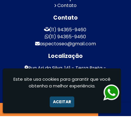
Contato
Contato
(11) 94365-9460
(11) 94365-9460
aspectoseo@gmail.com
Localização
Rua Ari da Silva, 141 - Terra Preta -
Mairiporã / SP - CEP: 07600-000
Este site usa cookies para garantir que você
obtenha a melhor experiência.
Aspecto Comunicação Visual Ltda -
FACHADAS DE ACM/ENTRE OUTROS
ACEITAR