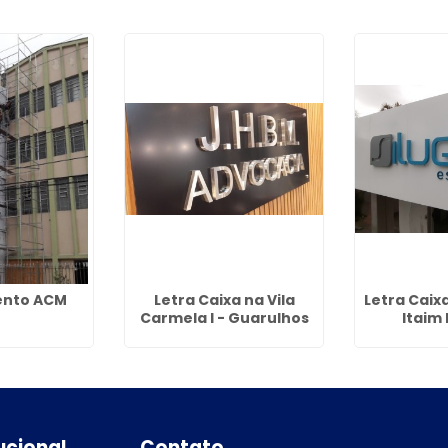
ento ACM
Letra Caixa na Vila
Letra Cai
Carmela I - Guarulhos
Itaim 
tucional
Contato