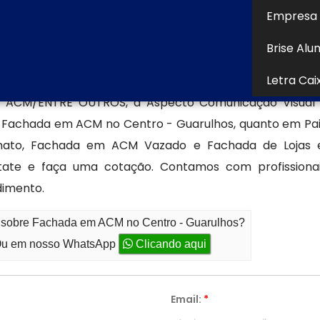
 canais de comunicação disponíveis e fale diretamente
Empresa 
rar dúvidas, solicitar orçamentos ou projetos personaliz
Brise Alu
ecializada em produção de fachad
Letra Cai
 ACM/ENTRE OUTROS, a Aspecto Comunicação Visual L
de Fachada em ACM no Centro - Guarulhos, quanto em Pa
onato, Fachada em ACM Vazado e Fachada de Lojas 
ntate e faça uma cotação. Contamos com profission
dimento.
o sobre Fachada em ACM no Centro - Guarulhos?
u em nosso WhatsApp
Clicando aqui
Email:
*