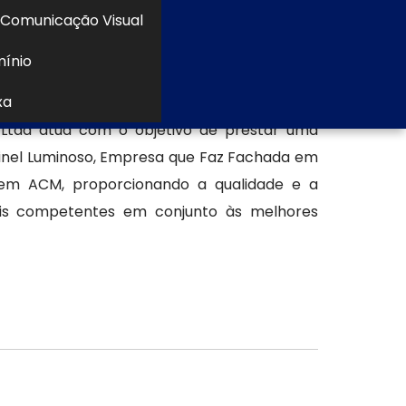
Comunicação Visual
ados.
mínio
a em ACM
xa
tda atua com o objetivo de prestar uma
inel Luminoso, Empresa que Faz Fachada em
em ACM, proporcionando a qualidade e a
ais competentes em conjunto às melhores