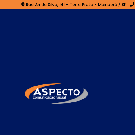
Rua Ari da Silva, 141 - Terra Preta - Mairiporã / SP
Fachada em ACM no C
Guarulhos
Home
»
Informações
»
Fachada em ACM no Centro - 
Se você está procurando por especialistas
auxiliar com uma composição positiva, comu
empresa, encontrou o lugar certo! Seja 
especializada em desenvolvimento de mater
Quer saber mais sobre nossas soluções?