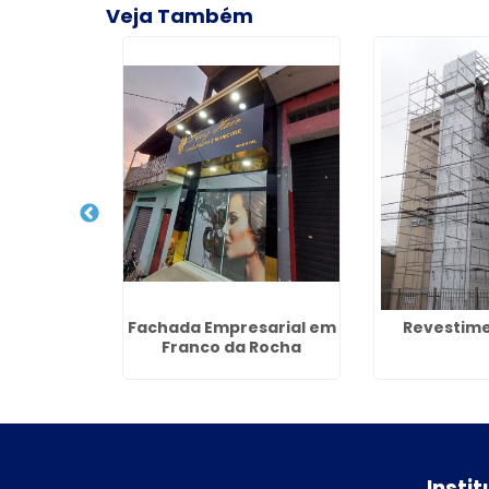
Veja Também
o em ACM
Fachada Empresarial em
Revestim
Bertioga
Franco da Rocha
Insti