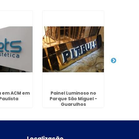
xa em ACM em
Painel Luminoso no
Totem A
Paulista
Parque São Miguel -
Vila 
Guarulhos
Gu
Localização