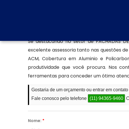
catálogo completo. Se preferir, utilize os
com nosso atendimento especializado para ti
Encontre uma empresa esp
Se destacando no setor de FACHADAS DE
excelente assessoria tanto nas questões 
ACM, Cobertura em Aluminio e Policarb
produtividade que você procura. Nos co
ferramentas para conceder um ótimo aten
Gostaria de um orçamento ou entrar em contat
Fale conosco pelo telefone
(11) 94365-9460
O
Nome:
*