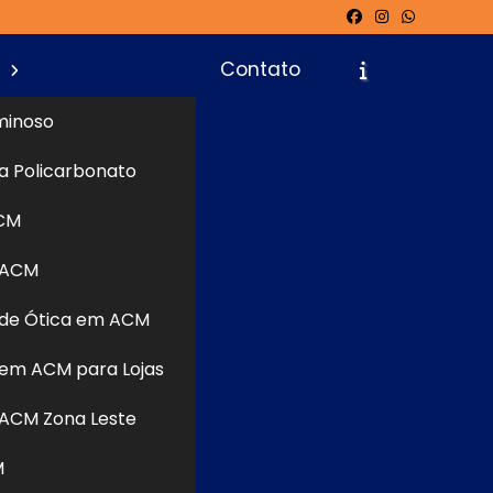
s
Contato
minoso
a Policarbonato
icite um Orçamento
Chame no WhatsApp
CM
 ACM
de Ótica em ACM
Informações
em ACM para Lojas
ACM Zona Leste
M