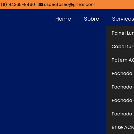
(11) 94365-9460
aspectoseo@gmail.com
Home
Sobre
Serviço
Painel Lu
entro -
Cobertur
Sol
Totem A
Fachada
Guarulhos
Fachada 
 em
Fachada em ACM no Centro - Guarulhos
para te
Fachada 
nicação visual especializada e personalizada para sua
bem-vindo a Aspecto Comunicação Visual, uma empresa
Fachada 
iais gráficos personalizados para comunicação visual.
Brise AC
 Continue navegando em nosso site para conferir o