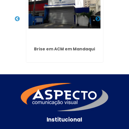
Jardim
Brise em ACM em Mandaqui
Br
os
Institucional