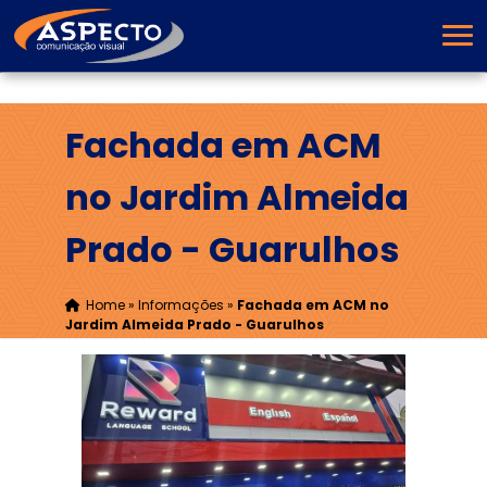
Fachada em ACM
no Jardim Almeida
Prado - Guarulhos
Home
»
Informações
»
Fachada em ACM no
Jardim Almeida Prado - Guarulhos