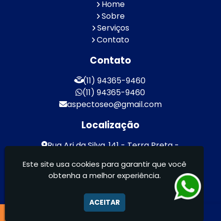
Home
Sobre
Serviços
Contato
Contato
(11) 94365-9460
(11) 94365-9460
aspectoseo@gmail.com
Localização
Rua Ari da Silva, 141 - Terra Preta -
Mairiporã / SP - CEP: 07600-000
Este site usa cookies para garantir que você
obtenha a melhor experiência.
Aspecto Comunicação Visual Ltda -
FACHADAS DE ACM/ENTRE OUTROS
ACEITAR