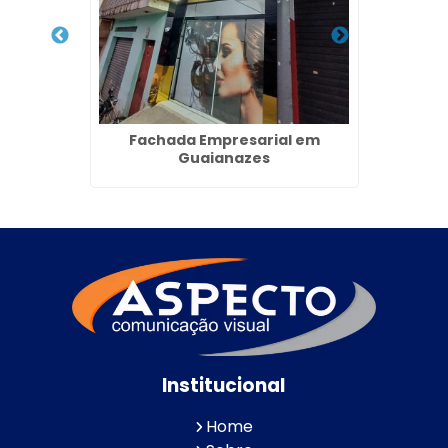
a em
Fachada Empresarial em
Painel
Guaianazes
Resi
Institucional
Home