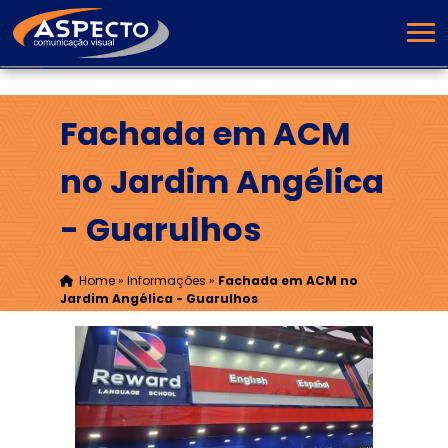
Fachada em ACM
no Jardim Angélica
- Guarulhos
Home
»
Informações
»
Fachada em ACM no
Jardim Angélica - Guarulhos