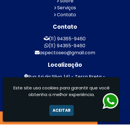
Sobre
Serviços
Contato
Contato
(11) 94365-9460
(11) 94365-9460
aspectoseo@gmail.com
Localização
Rua Ari da Silva, 141 - Terra Preta -
Mairiporã / SP - CEP: 07600-000
Este site usa cookies para garantir que você
obtenha a melhor experiência.
Aspecto Comunicação Visual Ltda -
FACHADAS DE ACM/ENTRE OUTROS
ACEITAR