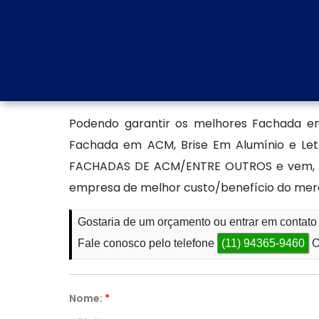
facilmente a diferentes identidades vis
também garante um ótimo desempenho tér
buscam impacto e longevidade.
Encontre uma empresa esp
Podendo garantir os melhores Fachada e
Fachada em ACM, Brise Em Alumínio e Let
FACHADAS DE ACM/ENTRE OUTROS e vem, a 
empresa de melhor custo/benefício do mer
Gostaria de um orçamento ou entrar em contat
Fale conosco pelo telefone
(11) 94365-9460
O
Nome:
*