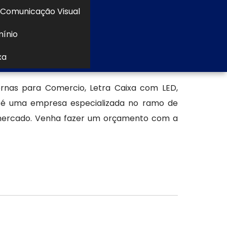
Comunicação Visual
a escolha inteligente para empresas que
mínio
xa
a em ACM
nas para Comercio, Letra Caixa com LED,
a é uma empresa especializada no ramo de
mercado. Venha fazer um orçamento com a