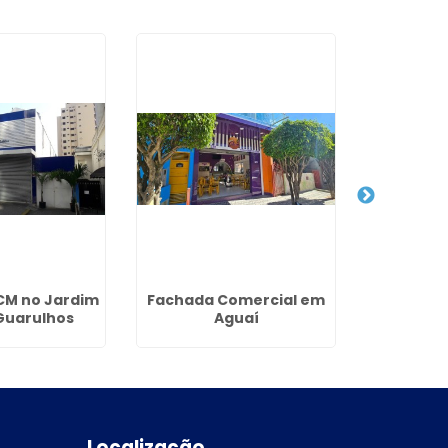
CM no Jardim
Fachada Comercial em
Totem
 Guarulhos
Aguaí
Localização