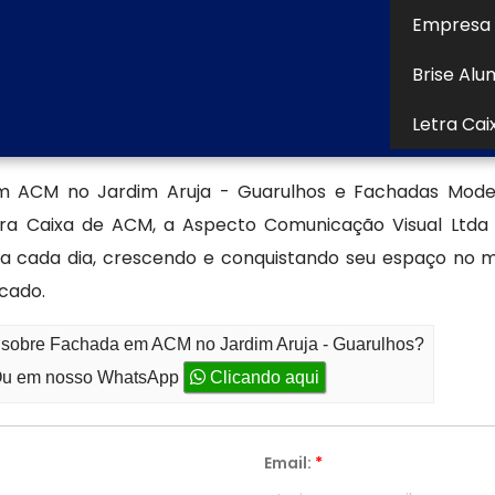
uais. A Fachada em ACM no Jardim Aruja - Guarulhos
Empresa 
mico e resistência ao desbotamento, tornando-se um
Brise Alu
Letra Cai
ecializada em produção de fachad
m ACM no Jardim Aruja - Guarulhos e Fachadas Moder
ra Caixa de ACM, a Aspecto Comunicação Visual Ltd
cada dia, crescendo e conquistando seu espaço no 
cado.
o sobre Fachada em ACM no Jardim Aruja - Guarulhos?
u em nosso WhatsApp
Clicando aqui
Email:
*