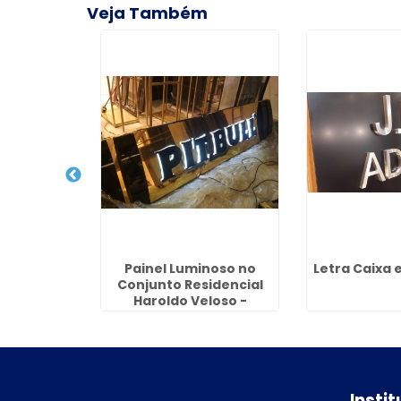
Veja Também
o em ACM
Painel Luminoso no
Letra Caixa 
 Jardim
Conjunto Residencial
oli
Haroldo Veloso -
Guarulhos
Insti