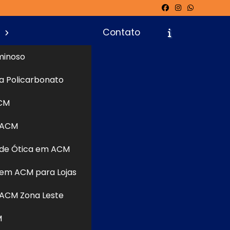
s
Contato
minoso
a Policarbonato
icite um Orçamento
Chame no WhatsApp
CM
 ACM
de Ótica em ACM
Informações
em ACM para Lojas
ACM Zona Leste
M