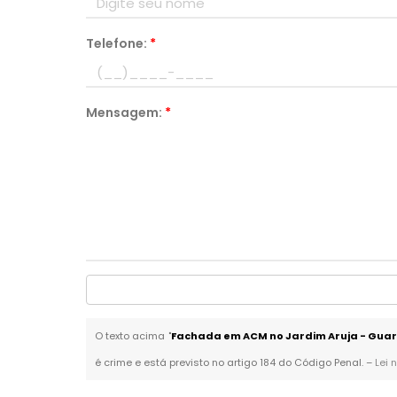
Telefone:
*
Mensagem:
*
O texto acima "
Fachada em ACM no Jardim Aruja - Gua
é crime e está previsto no artigo 184 do Código Penal. –
Lei 