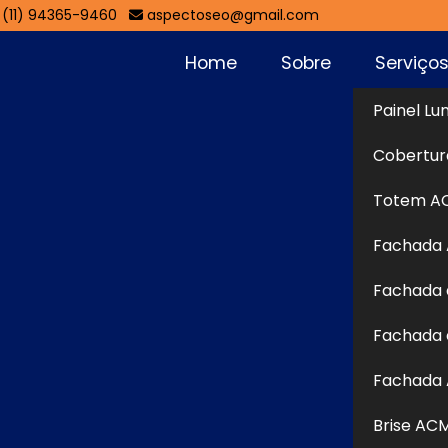
(11) 94365-9460
aspectoseo@gmail.com
Home
Sobre
Serviço
Painel Lu
ardim Aruja
Cobertur
Sol
Totem A
Fachada
uja - Guarulhos
Fachada 
 - Guarulhos
é uma solução moderna e versátil
Fachada 
unicação visual devido à sua leveza, resistência e
 de alumínio unidas por um núcleo de polietileno, ela
Fachada 
a intempéries e um visual sofisticado. Essa estrutura
Brise AC
, texturas e recortes personalizados, adaptando-se