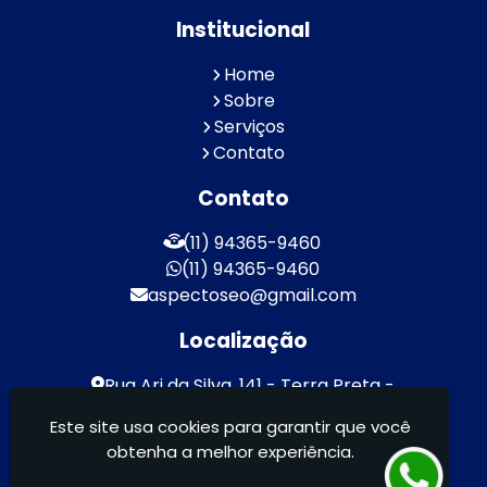
Institucional
Home
Sobre
Serviços
Contato
Contato
(11) 94365-9460
(11) 94365-9460
aspectoseo@gmail.com
Localização
Rua Ari da Silva, 141 - Terra Preta -
Mairiporã / SP - CEP: 07600-000
Este site usa cookies para garantir que você
obtenha a melhor experiência.
Aspecto Comunicação Visual Ltda -
FACHADAS DE ACM/ENTRE OUTROS