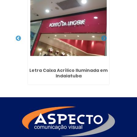
os em
Letra Caixa Acrílico Iluminada em
Tote
Indaiatuba