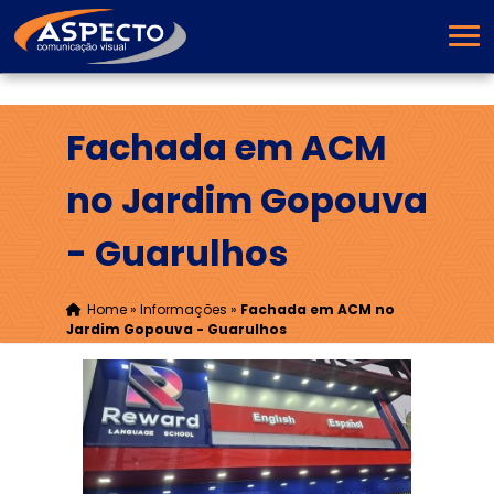
Fachada em ACM
no Jardim Gopouva
- Guarulhos
Home
»
Informações
»
Fachada em ACM no
Jardim Gopouva - Guarulhos