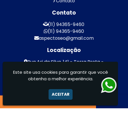
Contato
Contato
(11) 94365-9460
(11) 94365-9460
aspectoseo@gmail.com
Localização
Rua Ari da Silva, 141 - Terra Preta -
Mairiporã / SP - CEP: 07600-000
Este site usa cookies para garantir que você
obtenha a melhor experiência.
Aspecto Comunicação Visual Ltda -
FACHADAS DE ACM/ENTRE OUTROS
ACEITAR