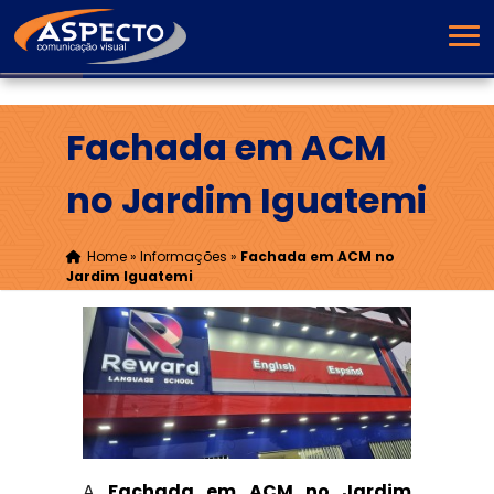
Fachada em ACM
no Jardim Iguatemi
Home
»
Informações
»
Fachada em ACM no
Jardim Iguatemi
A
Fachada em ACM no Jardim