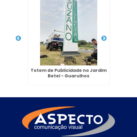
mela I -
Totem de Publicidade no Jardim
Totem
Betel - Guarulhos