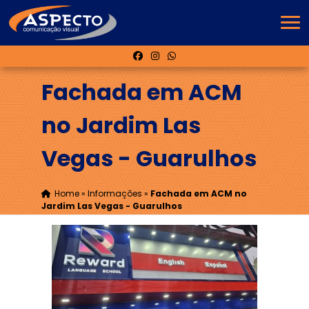
Fachada em ACM
no Jardim Las
Vegas - Guarulhos
Home
»
Informações
»
Fachada em ACM no
Jardim Las Vegas - Guarulhos