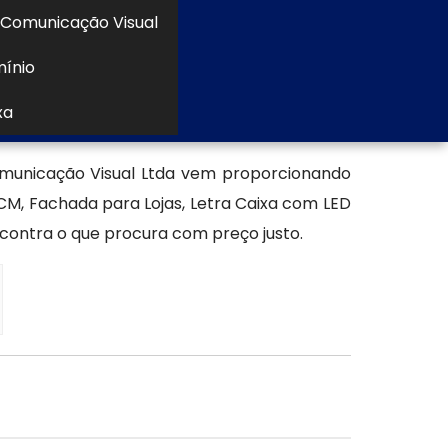
Comunicação Visual
a escolha inteligente para empresas que
mínio
xa
a em ACM
municação Visual Ltda vem proporcionando
, Fachada para Lojas, Letra Caixa com LED
contra o que procura com preço justo.