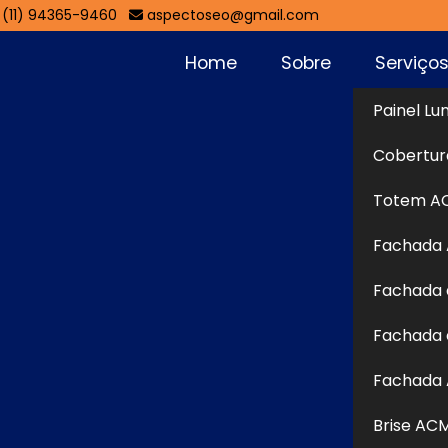
(11) 94365-9460
aspectoseo@gmail.com
Home
Sobre
Serviço
Painel Lu
Jardim Nova
Cobertur
Sol
Totem A
Fachada
ova Taboão - Guarulhos
Fachada 
boão - Guarulhos
é uma solução moderna e versátil
Fachada 
unicação visual devido à sua leveza, resistência e
 de alumínio unidas por um núcleo de polietileno, ela
Fachada 
a intempéries e um visual sofisticado. Essa estrutura
Brise AC
, texturas e recortes personalizados, adaptando-se