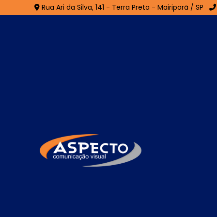
Rua Ari da Silva, 141 - Terra Preta - Mairiporã / SP
Fachada em ACM no 
Taboão - Guarulhos
Home
»
Informações
»
Fachada em ACM no Jardim N
A
Fachada em ACM no Jardim Nova Ta
amplamente utilizada em projetos de com
excelente acabamento. Composta por chapas
oferece alta durabilidade, proteção contr
permite a aplicação de diferentes cores