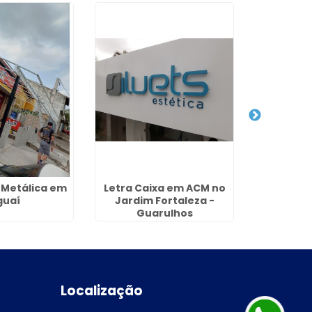
 Metálica em
Letra Caixa em ACM no
Empres
guaí
Jardim Fortaleza -
Fachada
Guarulhos
Jardim
Gu
Localização