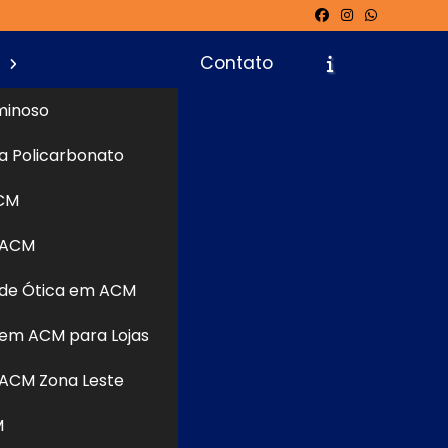
s
Contato
minoso
a Policarbonato
icite um Orçamento
Chame no WhatsApp
CM
 ACM
de Ótica em ACM
Informações
em ACM para Lojas
ACM Zona Leste
M