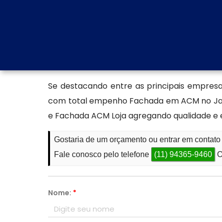
facilmente a diferentes identidades visuai
também garante um ótimo desempenho tér
buscam impacto e longevidade.
Encontre uma empresa esp
Se destacando entre as principais empre
com total empenho Fachada em ACM no Jard
e Fachada ACM Loja agregando qualidade e e
Gostaria de um orçamento ou entrar em conta
Fale conosco pelo telefone
(11) 94365-9460
O
Nome:
*