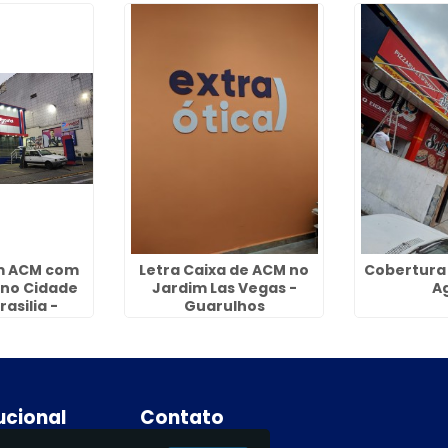
m ACM com
Letra Caixa de ACM no
Cobertura
 no Cidade
Jardim Las Vegas -
A
asilia -
Guarulhos
lhos
tucional
Contato