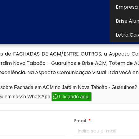
s. A Fachada em ACM no Jardim Nova Taboão - Guarulhos
Empresa 
mico e resistência ao desbotamento, tornando-se um
Brise Alu
Letra Cai
ecializada em produção de fachad
sas de FACHADAS DE ACM/ENTRE OUTROS, a Aspecto Co
im Nova Taboão - Guarulhos e Brise ACM, Totem de ACM
xcelência. Na Aspecto Comunicação Visual Ltda você en
to sobre Fachada em ACM no Jardim Nova Taboão - Guarulhos?
u em nosso WhatsApp
Clicando aqui
Email:
*