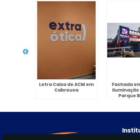
de ACM na
Letra Caixa de ACM em
Fachada e
unda
Cabreuva
Iluminação
Parque Br
Guaru
Insti