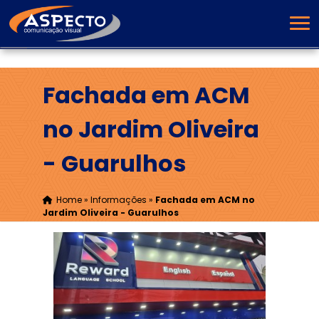
Fachada em ACM
no Jardim Oliveira
- Guarulhos
Home
»
Informações
»
Fachada em ACM no
Jardim Oliveira - Guarulhos