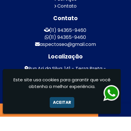
Contato
Contato
(11) 94365-9460
(11) 94365-9460
aspectoseo@gmail.com
Localização
Rua Ari da Silva, 141 - Terra Preta -
Mairiporã / SP - CEP: 07600-000
Este site usa cookies para garantir que você
obtenha a melhor experiência.
Aspecto Comunicação Visual Ltda -
FACHADAS DE ACM/ENTRE OUTROS
ACEITAR