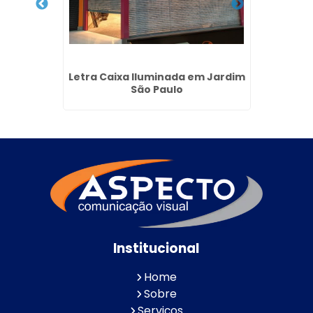
ja em
Letra Caixa Iluminada em Jardim
Empres
o
São Paulo
Institucional
Home
Sobre
Serviços