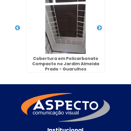
Jardim
Cobertura em Policarbonato
Cober
hos
Compacto no Jardim Almeida
Prado - Guarulhos
Institucional