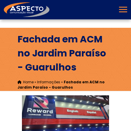
Fachada em ACM
no Jardim Paraíso
- Guarulhos
Home
»
Informações
»
Fachada em ACM no
Jardim Paraíso - Guarulhos