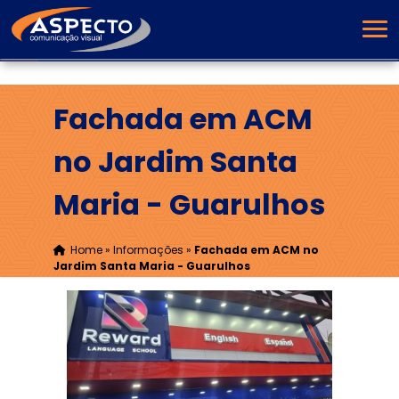
Fachada em ACM
no Jardim Santa
Maria - Guarulhos
Home
»
Informações
»
Fachada em ACM no
Jardim Santa Maria - Guarulhos