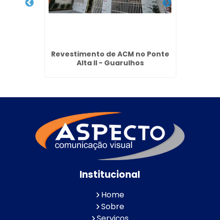
Jardim
Revestimento de ACM no Ponte
Cobe
hos
Alta II - Guarulhos
C
Institucional
Home
Sobre
Serviços