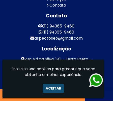
Contato
Contato
(11) 94365-9460
(11) 94365-9460
aspectoseo@gmail.com
Localização
Rua Ari da Silva, 141 - Terra Preta -
Mairiporã / SP - CEP: 07600-000
Este site usa cookies para garantir que você
obtenha a melhor experiência.
Aspecto Comunicação Visual Ltda -
FACHADAS DE ACM/ENTRE OUTROS
ACEITAR