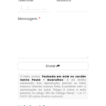
Telefone:
*
Assunto:
*
Mensagem:
*
Enviar
O texto acima "
Fachada em ACM no Jardim
Santa Paula - Guarulhos
" é de direito
reservado. Sua reprodução, parcial ou total,
mesmo citando nossos links, é proibida sem a
autorização do autor. Plágio é crime e está
previsto no artigo 184 do Código Penal. –
Lei n°
9.610-98 sobre direitos autorais
.