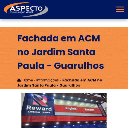
Fachada em ACM
no Jardim Santa
Paula - Guarulhos
Home
»
Informações
»
Fachada em ACM no
Jardim Santa Paula - Guarulhos