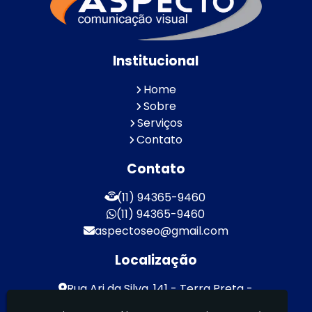
Institucional
Home
Sobre
Serviços
Contato
Contato
(11) 94365-9460
(11) 94365-9460
aspectoseo@gmail.com
Localização
Rua Ari da Silva, 141 - Terra Preta -
Mairiporã / SP - CEP: 07600-000