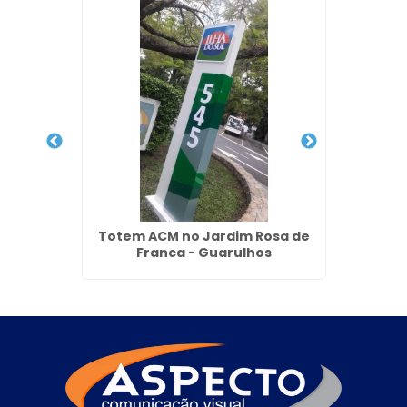
nada na
Totem ACM no Jardim Rosa de
To
Franca - Guarulhos