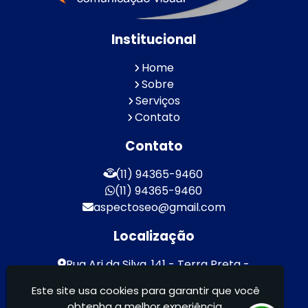
Institucional
Home
Sobre
Serviços
Contato
Contato
(11) 94365-9460
(11) 94365-9460
aspectoseo@gmail.com
Localização
Rua Ari da Silva, 141 - Terra Preta -
Mairiporã / SP - CEP: 07600-000
Este site usa cookies para garantir que você
obtenha a melhor experiência.
Aspecto Comunicação Visual Ltda -