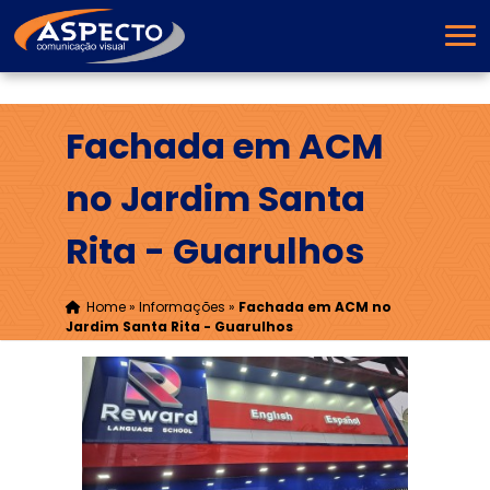
Fachada em ACM
no Jardim Santa
Rita - Guarulhos
Home
»
Informações
»
Fachada em ACM no
Jardim Santa Rita - Guarulhos