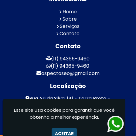
Home
Sobre
Serviços
Contato
Contato
(11) 94365-9460
(11) 94365-9460
aspectoseo@gmail.com
Localização
Rua Ari da Silva, 141 - Terra Preta -
Mairiporã / SP - CEP: 07600-000
Este site usa cookies para garantir que você
obtenha a melhor experiência.
Aspecto Comunicação Visual Ltda -
FACHADAS DE ACM/ENTRE OUTROS
ACEITAR