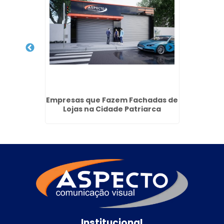
ED no
Empresas que Fazem Fachadas de
Tote
rulhos
Lojas na Cidade Patriarca
Institucional