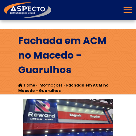
Fachada em ACM
no Macedo -
Guarulhos
Home
»
Informações
»
Fachada em ACM no
Macedo - Guarulhos