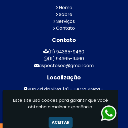
Home
Sobre
Serviços
Contato
Contato
(11) 94365-9460
(11) 94365-9460
aspectoseo@gmail.com
Localização
Rua Ari da Silva, 141 - Terra Preta -
Mairiporã / SP - CEP: 07600-000
Este site usa cookies para garantir que você
obtenha a melhor experiência.
Aspecto Comunicação Visual Ltda -
FACHADAS DE ACM/ENTRE OUTROS
ACEITAR