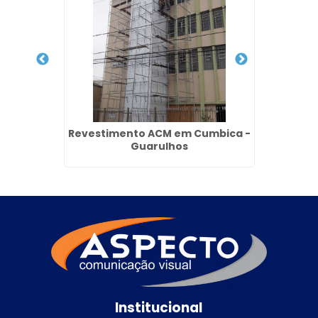
mentas -
Revestimento ACM em Cumbica -
Pain
Guarulhos
Institucional