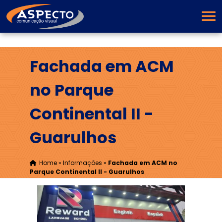
Fachada em ACM
no Parque
Continental II -
Guarulhos
Home
»
Informações
»
Fachada em ACM no
Parque Continental II - Guarulhos