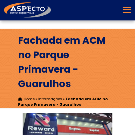
Fachada em ACM
no Parque
Primavera -
Guarulhos
Home
»
Informações
»
Fachada em ACM no
Parque Primavera - Guarulhos