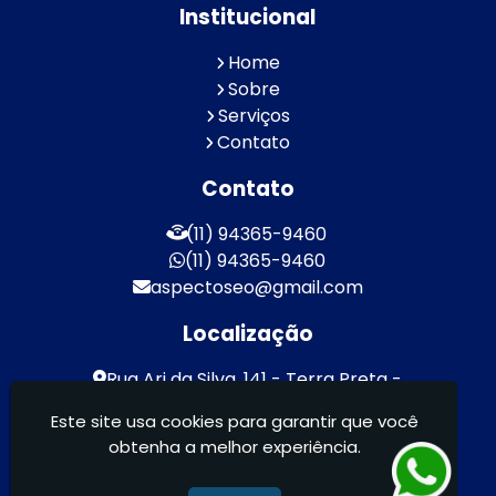
Institucional
Home
Sobre
Serviços
Contato
Contato
(11) 94365-9460
(11) 94365-9460
aspectoseo@gmail.com
Localização
Rua Ari da Silva, 141 - Terra Preta -
Mairiporã / SP - CEP: 07600-000
Este site usa cookies para garantir que você
obtenha a melhor experiência.
Aspecto Comunicação Visual Ltda -
FACHADAS DE ACM/ENTRE OUTROS