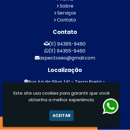
Sobre
Serviços
Contato
Contato
(11) 94365-9460
(11) 94365-9460
aspectoseo@gmail.com
Localização
Rua Ari da Silva, 141 - Terra Preta -
Mairiporã / SP - CEP: 07600-000
Este site usa cookies para garantir que você
obtenha a melhor experiência.
Aspecto Comunicação Visual Ltda -
FACHADAS DE ACM/ENTRE OUTROS
ACEITAR