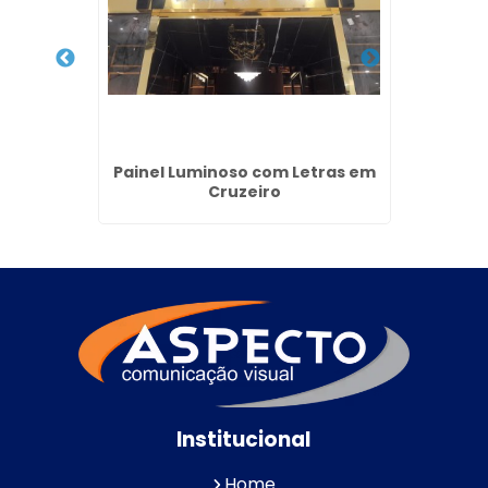
Caetano
Painel Luminoso com Letras em
Brise 
Cruzeiro
Institucional
Home