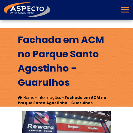
Fachada em ACM
no Parque Santo
Agostinho -
Guarulhos
Home
»
Informações
»
Fachada em ACM no
Parque Santo Agostinho - Guarulhos