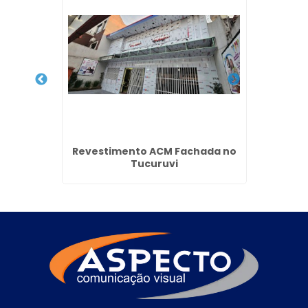
rdim
Revestimento ACM Fachada no
Tot
os
Tucuruvi