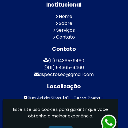
Institucional
Home
Sobre
Serviços
Contato
Contato
(11) 94365-9460
(11) 94365-9460
aspectoseo@gmail.com
Localização
Rua Ari da Silva, 141 - Terra Preta -
Mairiporã / SP - CEP: 07600-000
Este site usa cookies para garantir que você
obtenha a melhor experiência.
Aspecto Comunicação Visual Ltda -
FACHADAS DE ACM/ENTRE OUTROS