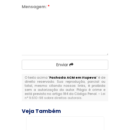
Mensagem:
*
Enviar
O texto acima "
Fachada ACM em Itupeva
" é de
direito reservado. Sua reprodução, parcial ou
total, mesmo citando nossos links, é proibida
sem a autorização do autor. Plágio é crime e
está previsto no artigo 184 do Código Penal. –
Lei
n° 9.610-98 sobre direitos autorais
.
Veja Também