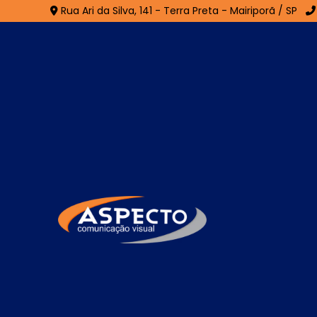
Rua Ari da Silva, 141 - Terra Preta - Mairiporã / SP
Fachada ACM no Par
Continental II - Guaru
Home
»
Informações
»
Fachada ACM no Parque Contin
Se você está procurando por especialistas
auxiliar com uma composição positiva, com
encontrou o lugar certo! Seja bem-vindo
desenvolvimento de materiais gráficos pers
soluções? Continue navegando em nosso site 