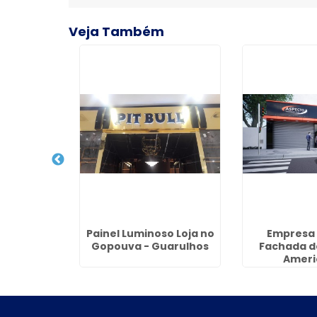
Veja Também
M com LED
Painel Luminoso Loja no
Empresa 
nzara -
Gopouva - Guarulhos
Fachada d
hos
Ameri