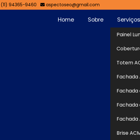
(11) 94365-9460
aspectoseo@gmail.com
Home
Sobre
Serviço
Painel Lu
que
Cobertur
lhos
Sol
Totem A
Fachada
ental II - Guarulhos
Fachada 
 em
Fachada ACM no Parque Continental II - Guarulh
Fachada 
unicação visual especializada e personalizada para su
 a Aspecto Comunicação Visual, uma empresa especia
Fachada 
onalizados para comunicação visual. Quer saber mais so
Brise AC
para conferir o catálogo completo. Se preferir, utilize