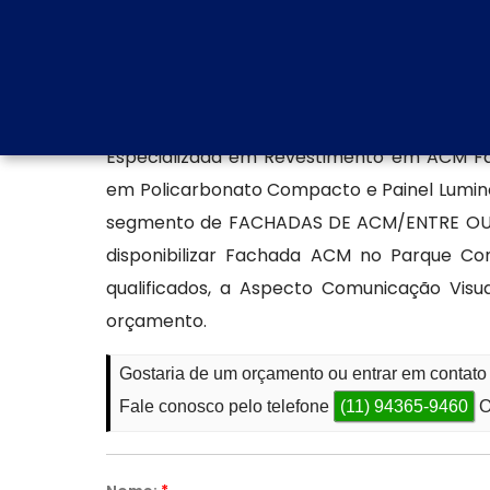
de comunicação disponíveis e fale direta
solicitar orçamentos ou projetos personaliza
Produção de fachada ACM
Especializada em Revestimento em ACM Fac
em Policarbonato Compacto e Painel Lumino
segmento de FACHADAS DE ACM/ENTRE OUTR
disponibilizar Fachada ACM no Parque Con
qualificados, a Aspecto Comunicação Vis
orçamento.
Gostaria de um orçamento ou entrar em contato
Fale conosco pelo telefone
(11) 94365-9460
O