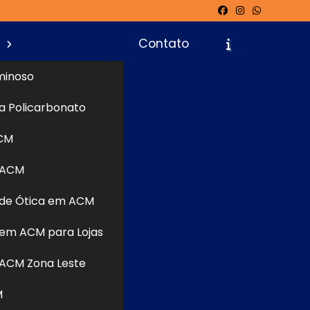
s
Contato
minoso
a Policarbonato
icite um Orçamento
Chame no WhatsApp
CM
 ACM
de Ótica em ACM
Informações
os
para te
em ACM para Lojas
a empresa,
lizada em
ACM Zona Leste
bre nossas
M
 os canais