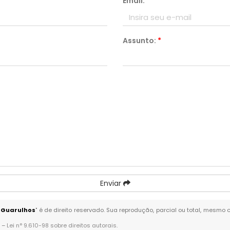
Email:
*
Assunto:
*
Enviar
- Guarulhos
" é de direito reservado. Sua reprodução, parcial ou total, mesmo 
. –
Lei n° 9.610-98 sobre direitos autorais
.