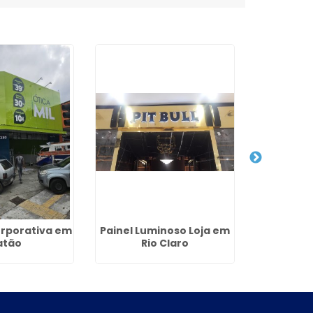
rporativa em
Painel Luminoso Loja em
Fachada 
atão
Rio Claro
Salto 