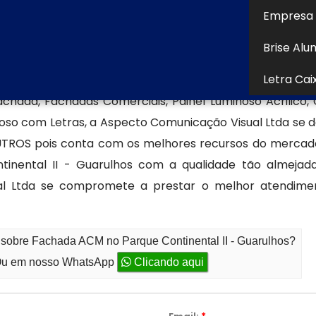
mente com nosso atendimento especializado para tira
Empresa 
dos.
Brise Alu
Letra Cai
hada, Fachadas Comerciais, Painel Luminoso Acrilico,
so com Letras, a Aspecto Comunicação Visual Ltda se 
OS pois conta com os melhores recursos do mercado
tinental II - Guarulhos com a qualidade tão almejada
ual Ltda se compromete a prestar o melhor atendime
 sobre Fachada ACM no Parque Continental II - Guarulhos?
u em nosso WhatsApp
Clicando aqui