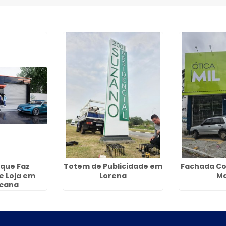
que Faz
Totem de Publicidade em
Fachada Co
e Loja em
Lorena
M
cana