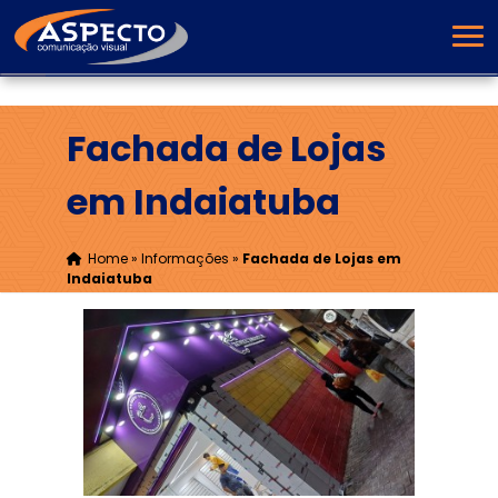
Fachada de Lojas
em Indaiatuba
Home
»
Informações
»
Fachada de Lojas em
Indaiatuba