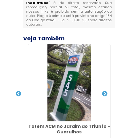
Indaiatuba
" é de direito reservado. Sua
reprodução, parcial ou total, mesmo citando
nossos links, é proibida sem a autorização do
autor. Plágio é crime e está previsto no artigo 184
do Código Penal. –
Lei n° 9.610-98 sobre direitos
autorais
.
Veja Também
ACM no
Totem ACM no Jardim do Triunfo -
Fach
Guarulhos
C