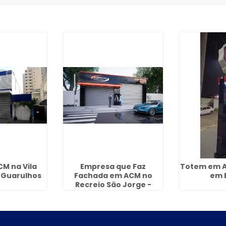
CM na Vila
Empresa que Faz
Totem em 
 Guarulhos
Fachada em ACM no
em B
Recreio São Jorge -
Guarulhos