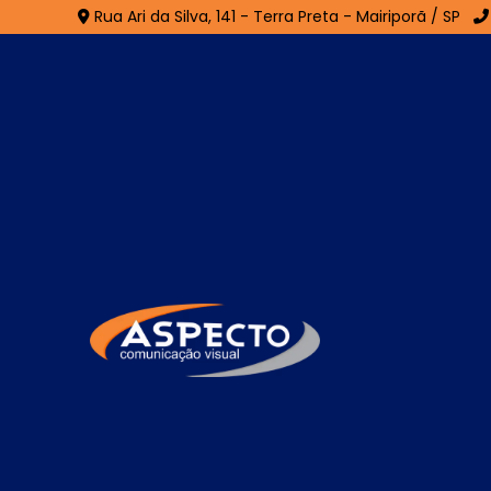
Rua Ari da Silva, 141 - Terra Preta - Mairiporã / SP
Fachada de Lojas no 
Rita - Guarulhos
Home
»
Informações
»
Fachada de Lojas no Jardim Sa
A
Fachada de Lojas no Jardim Santa Ri
entre o estabelecimento e o público, fu
identidade e os valores da marca. Es
concorrência, contribuindo para atrair cli
soluções modernas em comunicação visual