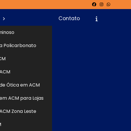
s
Contato
minoso
a Policarbonato
icite um Orçamento
Chame no WhatsApp
CM
 ACM
de Ótica em ACM
Informações
em ACM para Lojas
ACM Zona Leste
M