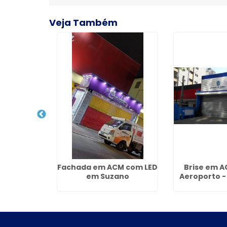
Veja Também
tálica em
Fachada em ACM com LED
Brise em A
uaçú
em Suzano
Aeroporto -