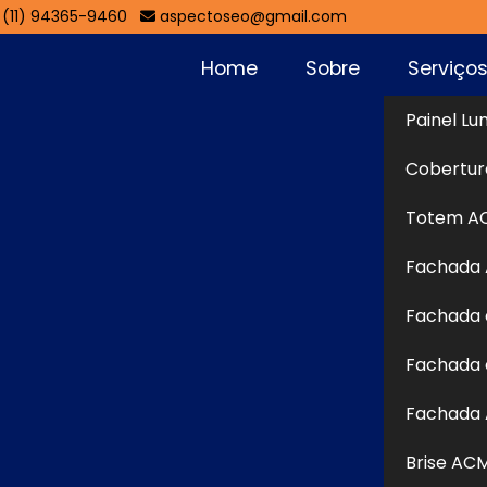
(11) 94365-9460
aspectoseo@gmail.com
Home
Sobre
Serviço
Painel Lu
Jardim Santa
Cobertur
Sol
Totem A
Fachada
nta Rita - Guarulhos
Fachada 
ta - Guarulhos
é o principal ponto de contato visual
Fachada 
ncionando como um cartão de visitas que transmite a
se recurso permite destacar o negócio em meio à
Fachada 
entes e reforçar a presença no mercado. Com o apoio de
Brise AC
, é possível desenvolver fachadas personalizadas,