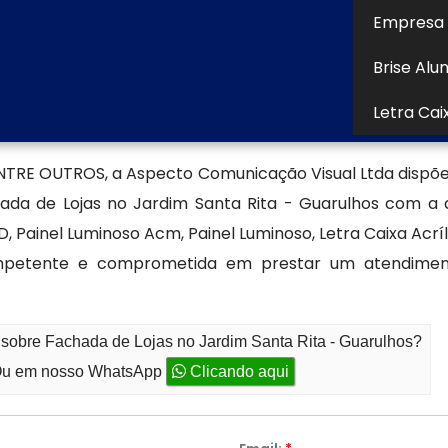
achada de Lojas no Jardim Santa Rita - Guarulhos bem
Empresa 
om normas urbanísticas e oferece excelente custo-
Brise Alu
.
Letra Cai
achada de lojas
RE OUTROS, a Aspecto Comunicação Visual Ltda dispõe
hada de Lojas no Jardim Santa Rita - Guarulhos com a
, Painel Luminoso Acm, Painel Luminoso, Letra Caixa Acr
petente e comprometida em prestar um atendiment
 sobre Fachada de Lojas no Jardim Santa Rita - Guarulhos?
u em nosso WhatsApp
Clicando aqui