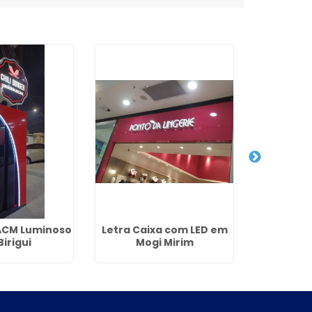
ACM Luminoso
Letra Caixa com LED em
Cobe
irigui
Mogi Mirim
Estaci
Jardim 
Gu