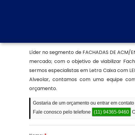
duráveis e com alto impacto estético. A F
projetada ainda garante conformidade c
benefício na valorização do ponto comercial
Empresa especializada em f
Líder no segmento de FACHADAS DE ACM/ENT
mercado; com o objetivo de viabilizar Fac
sermos especialistas em Letra Caixa com LED
Alveolar, contamos com uma equipe com
orçamento.
Gostaria de um orçamento ou entrar em contato
Fale conosco pelo telefone
(11) 94365-9460
O