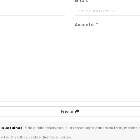
Email:
*
Assunto:
*
Enviar
- Guarulhos
" é de direito reservado. Sua reprodução, parcial ou total, mesmo 
. –
Lei n° 9.610-98 sobre direitos autorais
.