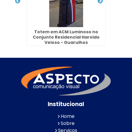
acedo -
Totem em ACM Luminoso no
Fac
Conjunto Residencial Haroldo
Veloso - Guarulhos
Institucional
Home
Sobre
Serviços