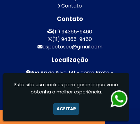
Contato
Contato
(11) 94365-9460
(11) 94365-9460
aspectoseo@gmail.com
Localização
Rua Ari da Silva, 141 - Terra Preta -
Mairiporã / SP - CEP: 07600-000
Este site usa cookies para garantir que você
obtenha a melhor experiência.
Aspecto Comunicação Visual Ltda -
FACHADAS DE ACM/ENTRE OUTROS
ACEITAR